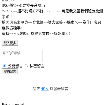
ABC~~
(PS.他說~~C要拉長音唷!!)
ㄟㄟㄟ~~還不錯玩好不好~~~一一~~可是我又當我們班ㄉ北爛
事蹟!!
拍照因為太冷ㄌ~~登北爛~~讓大家笑~~機車ㄟ~~為什ㄇ我只
能做這種事!
這樣~~~我幾時可以變氣質拉~~氣死我ㄌ!
載入更多
公開留言
私密留言
發佈留言
請先
登入
以發表留言。
Recommended