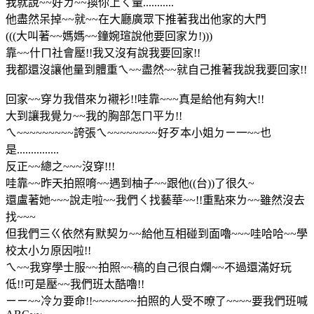
我就說~~好ㄌ~~換你上ㄑ量...........
他盡然呆掉~~就~~在大廳廣眾下推著我出他家的大門
(((大叫著~~媽媽~~鐘婉瑄說他要回家ㄌ!)))
靠~~什ㄇ社會壓!!我又沒有說我要回家!!
我都還沒讓他量到體重ㄟ~~盡然~~就自己推著我說我要回家!!
回家~~穿ㄌ我借來ㄉ襯衫!!哇靠~~~真是給他有夠大!!
大到讓我覺ㄉ~~我的胸部怎ㄇ平ㄌ!!
ㄟ~~~~~~~~~誇張ㄟ~~~~~~~~好歹本小姐ㄉㄧ一~~也
是...............
反正~~總之~~~沒穿!!!
哇靠~~昨天拍照唷~~遇到柚子~~跟他((台))了很久~
還盧著她~~~說走啦~~我們ㄑ找藝華~~!!重點來ㄌ~~雖然沒去
找~~~
但我們三ㄍ依然有默契ㄉ~~給他互相碰到面嚕~~~哇哈哈~~學
校太小ㄉ原因啦!!
ㄟ~~我穿學士服~~拍照~~稿的自己很白爛~~不過還滿好玩
低!!可是壓~~我們班太酷嚕!!
ㄧㄧ~~冷ㄉ要命!!~~~~~~~拍照的人受不暸了~~~~要我們班喊