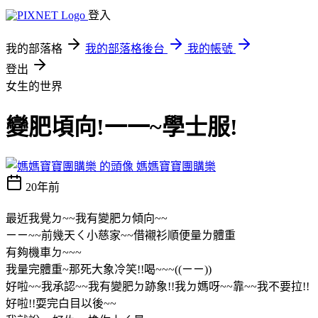
登入
我的部落格
我的部落格後台
我的帳號
登出
女生的世界
變肥頃向!一一~學士服!
媽媽寶寶團購樂
20年前
最近我覺ㄉ~~我有變肥ㄉ傾向~~
ㄧㄧ~~前幾天ㄑ小慈家~~借襯衫順便量ㄌ體重
有夠機車ㄉ~~~
我量完體重~那死大象冷笑!!喝~~~((ㄧㄧ))
好啦~~我承認~~我有變肥ㄉ跡象!!我ㄉ媽呀~~靠~~我不要拉!!
好啦!!耍完白目以後~~