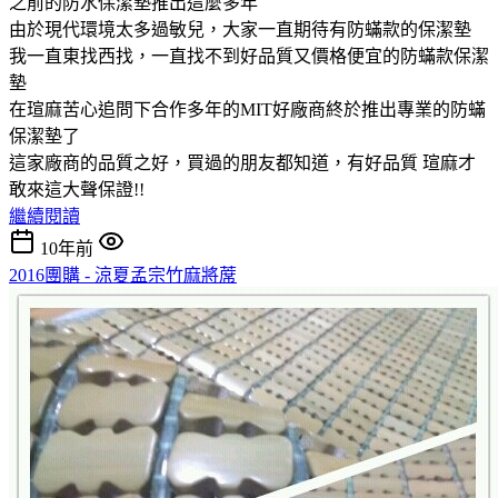
之前的防水保潔墊推出這麼多年
由於現代環境太多過敏兒，大家一直期待有防蟎款的保潔墊
我一直東找西找，一直找不到好品質又價格便宜的防蟎款保潔
墊
在瑄麻苦心追問下合作多年的MIT好廠商終於推出專業的防蟎
保潔墊了
這家廠商的品質之好，買過的朋友都知道，有好品質 瑄麻才
敢來這大聲保證!!
繼續閱讀
10年前
2016團購 - 涼夏孟宗竹麻將蓆