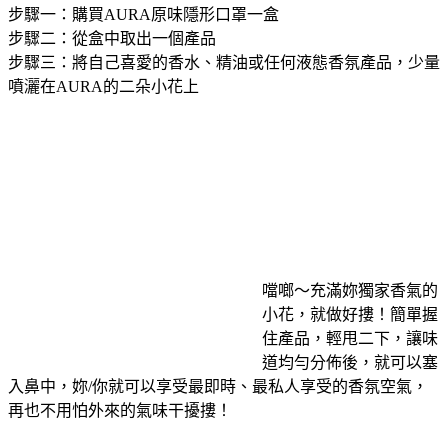
步驟一：購買AURA原味隱形口罩一盒
步驟二：從盒中取出一個產品
步驟三：將自己喜愛的香水、精油或任何液態香氛產品，少量
噴灑在AURA的二朵小花上
噹啷～充滿妳獨家香氣的
小花，就做好摟！簡單握
住產品，輕甩二下，讓味
道均勻分佈後，就可以塞
入鼻中，妳/你就可以享受最即時、最私人享受的香氛空氣，
再也不用怕外來的氣味干擾摟！