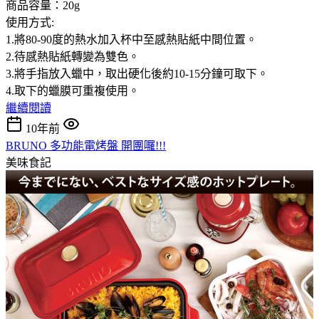
商品容量：20g
使用方式:
1.將80-90度的熱水加入杯中至感熱貼紙中間位置。
2.待感熱貼紙轉變為雙色。
3.將手指放入蠟中，取出硬化後約10-15分鐘可取下。
4.取下的蠟膜可重複使用。
繼續閱讀
10年前
BRUNO 多功能電烤盤 開團囉!!!
美味食記