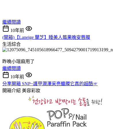
繼續閱讀
10年前
(開箱)【Laneige 蘭芝】睡美人莓果晚安唇膜
生活綜合
昨晚小瑄麻用了
繼續閱讀
10年前
分享開箱 SNP~護甲潤澤采亮蠟膜它真的超酷☞
開箱介紹
美容彩妝