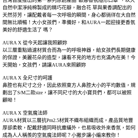
台灣首度推出的第一系列原創產品“歐娜香氛隱形口罩”，以大
自然中潔淨純棉製成的精巧花瓣，融合花 草與果香調配出的
天然芬芳，讓配戴者每一次呼吸的瞬間，身心都徜徉在大自然
間無比順暢！大小女孩們，準備好，和AURA一起迎接更香氛
美好的舒適生活了 嗎？
AURA X 從今天起讓我照顧妳
以三層重點過濾材質合而為一的呼吸神器，給女孩們長期健康
的保證，美麗花朵的造型，讓看不見的地方也充滿內在美！今
天開始，女孩們，請讓AURA來照顧妳
AURA X 全尺寸的呵護
鼻腔也有尺寸之分，因此依照東方人鼻腔大小的平均數值，規
劃出了S/M二款size，讓不同尺寸的大小寶貝們，都可以被照
顧呦！
AURA X 空氣魔法師
AURA材質以三層抗Pm2.5材質不織布組織而成，產品質地豐
厚卻柔軟，配戴舒適同時抗塵蟎外，也易吸收外來香氛，如何
成為人人稱羨的空氣魔法師呢？小撇步讓小編來教你！