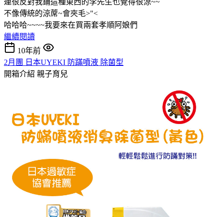
連很反對我鋪這種東西的李先生也覺得很涼~~
不像傳統的涼蓆~會夾毛>"<
哈哈哈~~~~我要來在買兩套孝順阿娘們
繼續閱讀
10年前
2月團 日本UYEKI 防蹣噴液 除菌型
開箱介紹
親子育兒