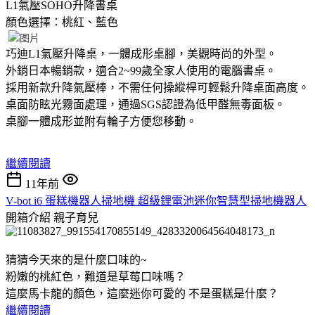
L1氣壓SOHO升降書桌
顏色選擇：桃紅、藍色
巧迪L1氣壓升降桌，一體成形桌腳，美觀時尚的外型。
外銷日本暢銷款，適合2~99歲全家人使用的電腦書桌。
採用新款升降氣壓棒，不需任何操縱桿可輕鬆升降桌面高度。
桌面防眩光霧面處理，通過SGS認證為低甲醛無毒面板。
桌腳一體成形並附有輪子方便您移動。
繼續閱讀
11年前
V-bot i6 蛋糕機器人掃地機 超級鋰電池迷你智慧型掃地機器人
開箱介紹
親子育兒
猜猜今天來的是什麼口味的~
粉嫩的桃紅色，難道是草莓口味嗎？
這麼馬卡龍的顏色，這麼迷你可愛的 不是蛋糕是什麼？
繼續閱讀