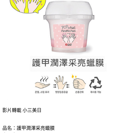
影片轉載 小三美日
品名：護甲潤澤采亮蠟膜