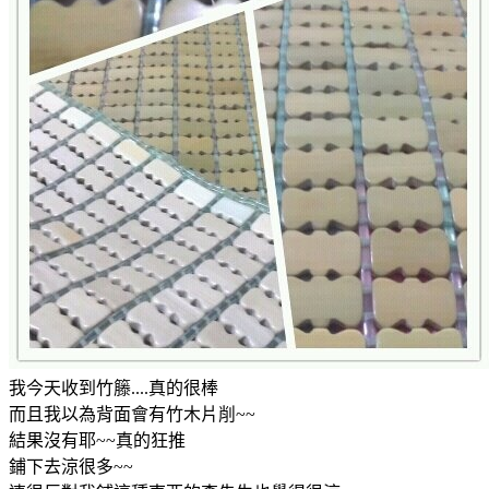
我今天收到竹籐....真的很棒
而且我以為背面會有竹木片削~~
結果沒有耶~~真的狂推
鋪下去涼很多~~