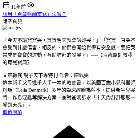
11年前
該用「百歲醫師育兒」法嗎？
親子育兒
「今天不讓寶寶哭，寶寶明天就會讓妳哭。」「寶寶一直哭不
會受到什麼傷害，相反的，他們會開始覺得有安全感。要把哭
當成是寶寶的運動，有助肺部的發展。」──《百歲醫師教我
的育兒寶典》
文章轉載 親子天下專特刊 作者：陳珮雯
這本新手父母幾乎人手一本的教養書，以美國百歲小兒科醫師
丹瑪（Leila Denmark）多年的臨床經驗為藍本，提供新生兒哭
鬧、作息混亂等解決方案，並對爸媽訴求「十天內舒舒服服一
覺到天亮」。
繼續閱讀