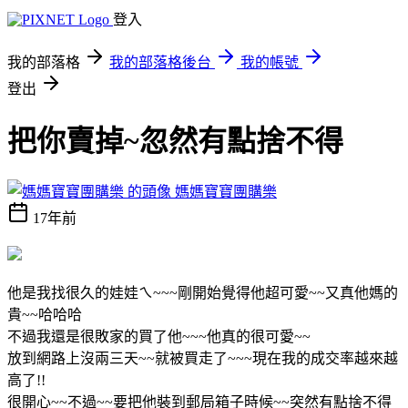
登入
我的部落格
我的部落格後台
我的帳號
登出
把你賣掉~忽然有點捨不得
媽媽寶寶團購樂
17年前
他是我找很久的娃娃ㄟ~~~剛開始覺得他超可愛~~又真他媽的
貴~~哈哈哈
不過我還是很敗家的買了他~~~他真的很可愛~~
放到網路上沒兩三天~~就被買走了~~~現在我的成交率越來越
高了!!
很開心~~不過~~要把他裝到郵局箱子時候~~突然有點捨不得