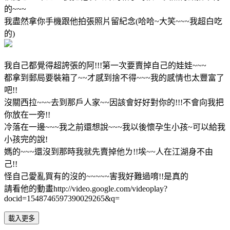
的~~~
我盡然拿你手機跟他拍張照片留紀念(哈哈~大笑~~~我超白吃
的)
我自己都覺得超誇張的阿!!!第一次要賣掉自己的娃娃~~~
都拿到郵局要裝箱了~~才感到捨不得~~~我的感情也太豐富了
吧!!
沒關西拉~~~去到那戶人家~~因該會好好對你的!!!不會向我把
你放在一旁!!
冷落在一邊~~~我之前還想說~~~我以後懷孕生小孩~可以給我
小孩完的說!
媽的~~~還沒到那時我就先賣掉他ㄌ!!埃~~人在江湖身不由
己!!
怪自己愛亂買有的沒的~~~~~害我好難過唷!!是真的
請看他的動畫http://video.google.com/videoplay?
docid=1548746597390029265&q=
載入更多