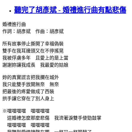
聽完了胡彥斌 - 婚禮進行曲有點悲傷
婚禮進行曲
作詞：胡彥斌 作曲：胡彥斌
所有故事停止撕開了幸福偽裝
雙手在我耳邊頭又在不停搖晃
我被俘虜多年 且愛上的是上當
謝謝妳讓我成長 我最愛的姑娘
妳的真實謊言把我攔在城外
我只能雙手放開無奈 無奈
把最後的疼愛做成了西裝
拱手讓它穿在了別人身上
※噹噹噹噹 噹噹噹噹
這婚禮怎麼那麼悲傷 我流著淚雙手使勁鼓掌
噹噹噹噹 噹噹噹噹