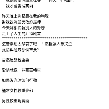
我聽到愛情鐘聲在響 一杯又一杯喝醉了
我才會變得高尚
昨天晚上妳緊靠在我的胸膛
對我說妳最勇敢妳最棒
今天妳卻挽著別人的臂膀
走上了人生的紅毯殿堂
********************************************
這音樂也太悲哀了吧！！然怪讓人想哭泣
愛情與麵包哪個重要?
當然是麵包重要
愛情就像一輛豪華轎車
如果沒汽油如何行動
通常女性較重夢幻
男性較重現實面