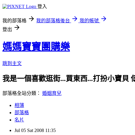
登入
我的部落格
我的部落格後台
我的帳號
登出
媽媽寶寶團購樂
跳到主文
我是一個喜歡逛街...買東西...打扮小寶貝 低麻麻~ 歡迎
部落格全站分類：
婚姻育兒
相簿
部落格
名片
Jul
05
Sat
2008
11:35