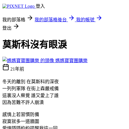
登入
我的部落格
我的部落格後台
我的帳號
登出
莫斯科沒有眼淚
媽媽寶寶團購樂
21年前
冬天的離別 在莫斯科的深夜
一列列軍隊 在街上森嚴戒備
這裏沒人察覺 誰又愛上了誰
因為苦難不許人崩潰
感情上若習慣防備
寂寞就多一道牆圍
愛情隱隱約約提醒我這一回