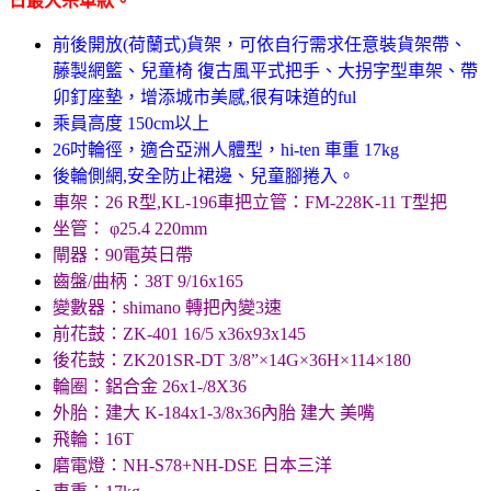
日最大宗車款。
前後開放(荷蘭式)貨架，可依自行需求任意裝貨架帶、
藤製網籃、兒童椅
復古風平式把手、大拐字型車架、帶
卯釘座墊，增添城市美感,很有味道的ful
乘員高度 150cm以上
26吋輪徑，適合亞洲人體型，hi-ten 車重 17kg
後輪側網,安全防止裙邊、兒童腳捲入。
車架：26 R型,KL-196
車把立管：FM-228K-11 T型把
坐管： φ25.4 220mm
閘器：90電英日帶
齒盤/曲柄：38T 9/16x165
變數器：shimano 轉把內變3速
前花鼓：ZK-401 16/5 x36x93x145
後花鼓：ZK201SR-DT 3/8”×14G×36H×114×180
輪圈：鋁合金 26x1-/8X36
外胎：建大 K-184x1-3/8x36內胎 建大 美嘴
飛輪：16T
磨電燈：NH-S78+NH-DSE 日本三洋