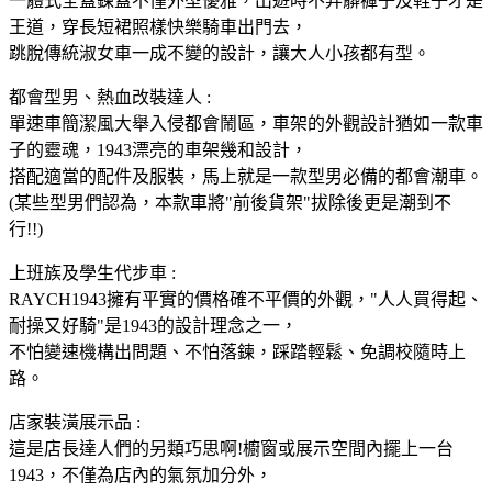
一體式全蓋鍊蓋不僅外型優雅，出遊時不弄髒褲子及鞋子才是
王道，穿長短裙照樣快樂騎車出門去，
跳脫傳統淑女車一成不變的設計，讓大人小孩都有型。
都會型男、熱血改裝達人 :
單速車簡潔風大舉入侵都會鬧區，車架的外觀設計猶如一款車
子的靈魂，1943漂亮的車架幾和設計，
搭配適當的配件及服裝，馬上就是一款型男必備的都會潮車。
(某些型男們認為，本款車將"前後貨架"拔除後更是潮到不
行!!)
上班族及學生代步車 :
RAYCH1943擁有平實的價格確不平價的外觀，"人人買得起、
耐操又好騎"是1943的設計理念之一，
不怕變速機構出問題、不怕落鍊，踩踏輕鬆、免調校隨時上
路。
店家裝潢展示品 :
這是店長達人們的另類巧思啊!櫥窗或展示空間內擺上一台
1943，不僅為店內的氣氛加分外，