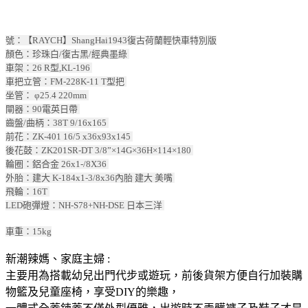
號：【RAYCH】ShangHai1943復古荷蘭輕快車特別版
顏色：珍珠白/復古黑/經典墨綠
車架：26 R型,KL-196
車把立管：FM-228K-11 T型把
坐管： φ25.4 220mm
閘器：90電英日帶
齒盤/曲柄：38T 9/16x165
前花：ZK-401 16/5 x36x93x145
後花鼓：ZK201SR-DT 3/8”×14G×36H×114×180
輪圈：鋁合金 26x1-/8X36
外胎：建大 K-184x1-3/8x36內胎 建大 美嘴
飛輪：16T
LED砲彈燈：NH-S78+NH-DSE 日本三洋
車重：15kg
新潮辣媽、家庭主婦 :
主要用為搭載幼兒出門代步或遊玩，前後貨架方便自行加裝購
物籃及兒童座椅，享受DIY的樂趣，