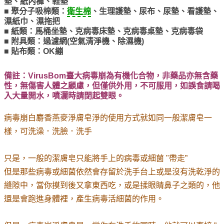
墊、
紙內褲、鞋墊
■ 聚分子吸棉類：
衛生棉
、生理護墊、尿布、尿墊、
看護墊、
濕紙巾、濕拖把
■ 紙類：馬桶坐墊、克病毒床墊、克病毒桌墊、克病毒袋
■ 附具類：過濾網(空氣清淨機、除濕機)
■ 貼布類：OK繃
備註：VirusBom臺大病毒崩為有機化合物，非藥品亦無含藥
性，無傷害人體之顧慮，但僅供外用，不可服用，如誤食請喝
入大量開水，噴灑時請閉起雙眼。
病毒崩白麝香燕麥淨膚皂淨的使用方式就如同一般潔膚皂一
樣，
可洗澡．洗臉．洗手
只是，一般的潔膚皂只能將手上的病毒或細菌 "帶走”
但是那些病毒或細菌依然會存留於洗手台上或是沒有洗乾淨的
縫隙中，當你摸到後又拿東西吃，或是揉眼睛鼻子之類的，他
還是會跑進身體裡，產生病毒活細菌的作用。