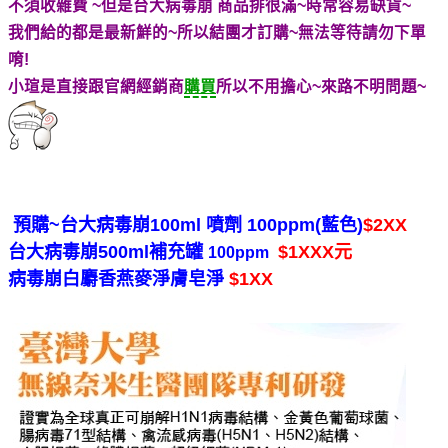
不須收雜費 ~但是台大病毒崩 商品排很滿~時常容易缺貨~
我們給的都是最新鮮的~所以結團才訂購~無法等待請勿下單
唷!
小瑄是直接跟官網經銷商
購買
所以不用擔心~來路不明問題~
預購~台大病毒崩100ml 噴劑 100ppm(藍色)
$2XX
台大病毒崩500ml補充罐
$
1
XX
X
元
100ppm
病毒崩白麝香燕麥淨膚皂淨
$1
XX