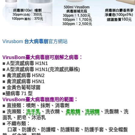
Virusbom
台大病毒崩
官方網站
VirusBom臺大病毒崩可崩解之病毒：
■ A型流感病毒 H1N1
■ A型流感病毒 H1N1(克流感抗藥株)
■ 禽流感病毒 H5N2
■ 禽流感病毒 H5N1
■ 金黃色葡萄球菌
■
腸病毒 71 型
VirusBom臺大病毒崩應用的範圍：
■ 直接類：噴劑、抹劑、消毒劑
■ 洗滌類：
洗手乳
、洗衣精、
柔軟精
、
洗碗精
、洗髮精、洗
面乳、肥皂、沐浴乳
■ 不織布類：
口罩、防護衣、防護帽、防護鞋套、防護手套、安全帽髮