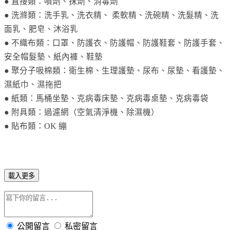
● 直接類：噴劑、抹劑、消毒劑
● 洗滌類：洗手乳、洗衣精、 柔軟精、洗碗精、洗髮精、洗
面乳、肥皂、沐浴乳
● 不織布類：口罩、防護衣、防護帽、防護鞋套、防護手套、
安全帽髮墊、紙內褲、鞋墊
● 聚分子吸棉類：衛生棉、生理護墊、尿布、尿墊、看護墊、
濕紙巾、濕拖把
● 紙類：馬桶坐墊、克病毒床墊、克病毒桌墊、克病毒袋
● 附具類：過濾網（空氣清淨機、除濕機）
● 貼布類：OK 繃
載入更多
公開留言
私密留言