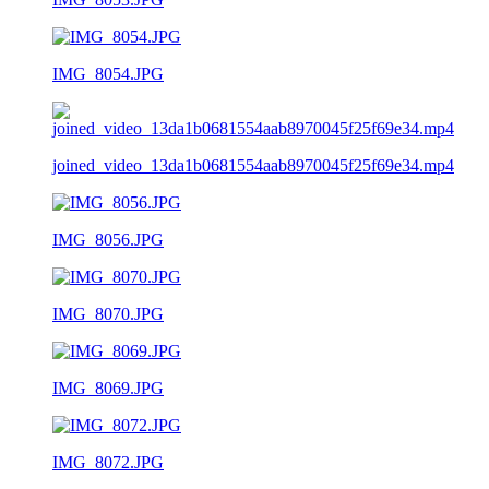
IMG_8054.JPG
joined_video_13da1b0681554aab8970045f25f69e34.mp4
IMG_8056.JPG
IMG_8070.JPG
IMG_8069.JPG
IMG_8072.JPG